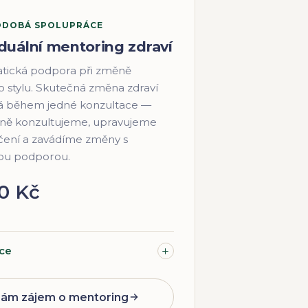
DOBÁ SPOLUPRÁCE
iduální mentoring zdraví
tická podpora při změně
o stylu. Skutečná změna zdraví
á během jedné konzultace —
lně konzultujeme, upravujeme
ení a zavádíme změny s
ou podporou.
0 Kč
íce
ám zájem o mentoring