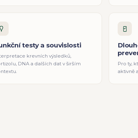
unkční testy a souvislosti
Dlouho
preve
terpretace krevních výsledků,
rtizolu, DNA a dalších dat v širším
Pro ty, k
ntextu.
aktivně 