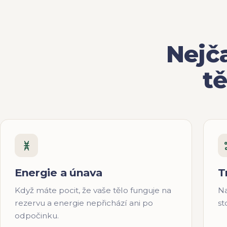
Nejč
t
Energie a únava
T
Když máte pocit, že vaše tělo funguje na
Na
rezervu a energie nepřichází ani po
st
odpočinku.