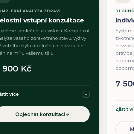
OMPLEXNÍ ANALÝZA ZDRAVÍ
DLOUHO
elostní vstupní konzultace
Indiv
ajděme společně souvislosti. Komplexní
Systema
alýza vašeho zdravotního stavu, výživy
životníh
životního stylu doplněná o individuální
nevznik
lán na míru vašemu tělu.
pravide
doporuč
 900 Kč
odborn
7 50
istit více
Zjistit v
Objednat konzultaci
M