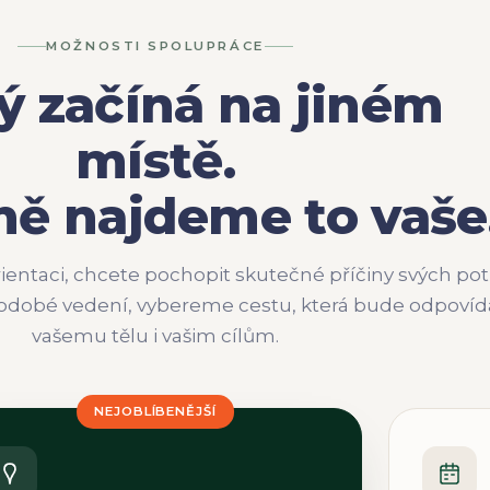
MOŽNOSTI SPOLUPRÁCE
ý začíná na jiném
místě.
ně najdeme to vaše
rientaci, chcete pochopit skutečné příčiny svých potí
odobé vedení, vybereme cestu, která bude odpovíd
vašemu tělu i vašim cílům.
NEJOBLÍBENĚJŠÍ