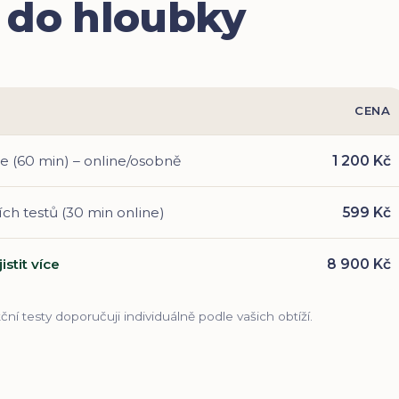
do hloubky
CENA
e (60 min) – online/osobně
1 200 Kč
h testů (30 min online)
599 Kč
istit více
8 900 Kč
ční testy doporučuji individuálně podle vašich obtíží.