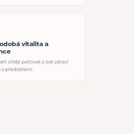
dobá vitalita a
nce
teří chtějí pečovat o své zdraví
a s předstihem.