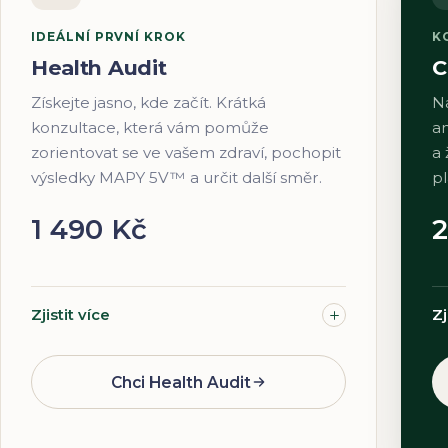
IDEÁLNÍ PRVNÍ KROK
K
Health Audit
C
Získejte jasno, kde začít. Krátká
N
konzultace, která vám pomůže
an
zorientovat se ve vašem zdraví, pochopit
a 
výsledky MAPY 5V™ a určit další směr.
p
1 490 Kč
2
Zjistit více
Zj
Chci Health Audit