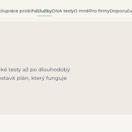
olupráce probíhá
Služby
DNA testy
O mně
Pro firmy
Doporučuj
cké testy až po dlouhodobý
stavit plán, který funguje