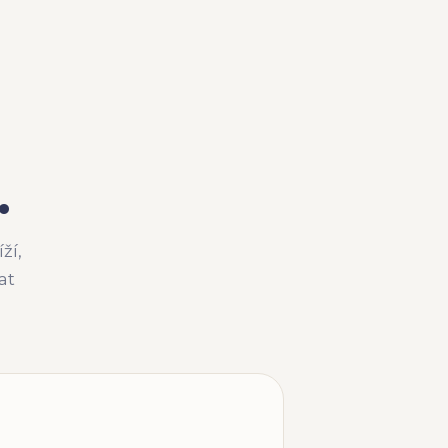
.
ží,
at