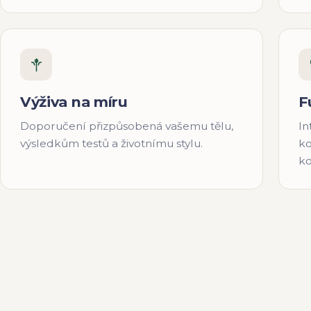
Výživa na míru
F
Doporučení přizpůsobená vašemu tělu,
In
výsledkům testů a životnímu stylu.
ko
ko