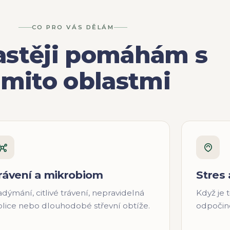
CO PRO VÁS DĚLÁM
astěji pomáhám s
ěmito oblastmi
rávení a mikrobiom
Stres
dýmání, citlivé trávení, nepravidelná
Když je
olice nebo dlouhodobé střevní obtíže.
odpočin